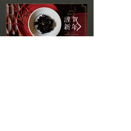
日々［始まりました、2019
日々［始まりま
年］
年］
search by tags
archive