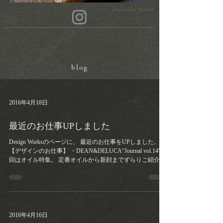
aiko shima DESIGN
blog
2016年4月18日
最近のお仕事UPしました
Design Worksのページに、 最近のお仕事をUPしました。
【デザインのお仕事】 ・DEAN&DELUCA“Journal vol.14” 今
回はオイル特集。 定番オイルから新顔までずらりご紹介で
す！
2016年4月16日