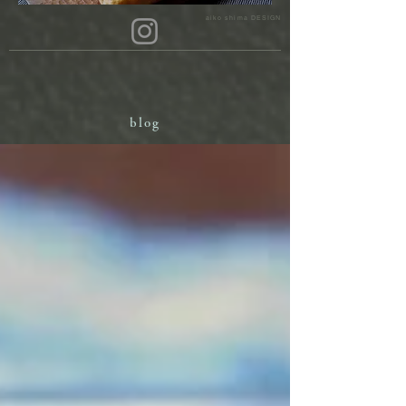
aiko shima DESIGN
blog