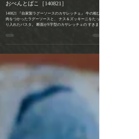
おべんとばこ［140821］
140821 『自家製ラグーソースのカサレッチェ』 牛の粗ひき
肉をつかったラグーソースと、 ナス＆ズッキーニをたっぷ
り入れたパスタ。 断面がS字型のカサレッチェの すきまの
所にソースが絡んで美味なのでした。 しっかし8月はほと
んどお弁当を作っていない。 こりゃいかんです。