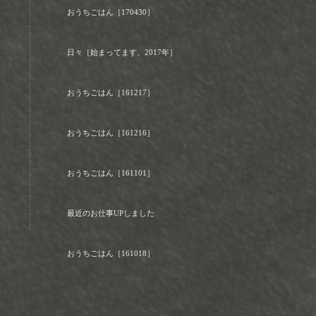
おうちごはん［170430］
日々［始まってます、2017年］
おうちごはん［161217］
おうちごはん［161216］
おうちごはん［161101］
最近のお仕事UPしました
おうちごはん［161018］