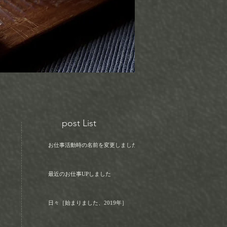
post List
お仕事活動時の名前を変更しました！
最近のお仕事UPしました
日々［始まりました、2019年］