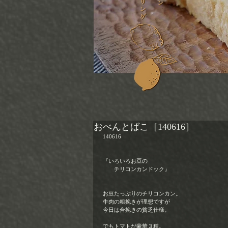
おべんとばこ［140616］
140616 
『いろいろお豆の 
　　チリコンカンドック』 
お豆たっぷりのチリコンカン。 
牛肉の粗挽きが理想ですが 
今日は合挽きの貧乏仕様。 
でもトマトが豪華３種。 