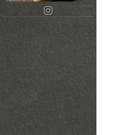
aiko shima DESIGN