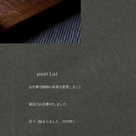
post List
お仕事活動時の名前を変更しました！
最近のお仕事UPしました
日々［始まりました、2019年］