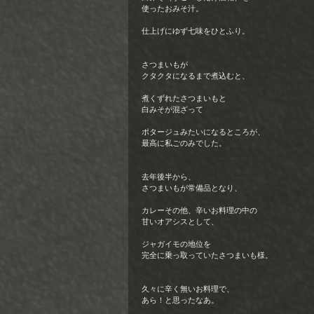
使ったおみそ汁。
仕上げにゆず七味をひとふり。
さつまいもが 
クタクタになるまで煮込むと、
煮くずれたさつまいもと 
白みそが混ざって
ポタージュみたいになるところが、 
最高に私ごのみでした。
去年後半から、 
さつまいもが常備品となり、
カレーその他、辛いお料理の中の 
甘いオアシスとして、
ジャガイモの地位を 
完全に乗っ取っていたさつまいも様。
久々に辛く無いお料理で、 
あら！と思ったなあ。 