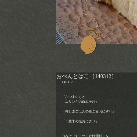
おべんとばこ［140312］
140312
『さつまいもと 
　エリンギの白みそ汁』
『押し麦ごはんの白ごまおにぎり』
『十穀米の塩おにぎり』
白みそ（すこーしだけ酒粕）を 