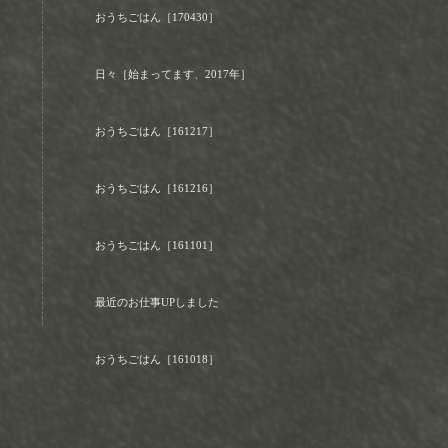
おうちごはん［170430］
日々［始まってます、2017年］
おうちごはん［161217］
おうちごはん［161216］
おうちごはん［161101］
最近のお仕事UPしました
おうちごはん［161018］