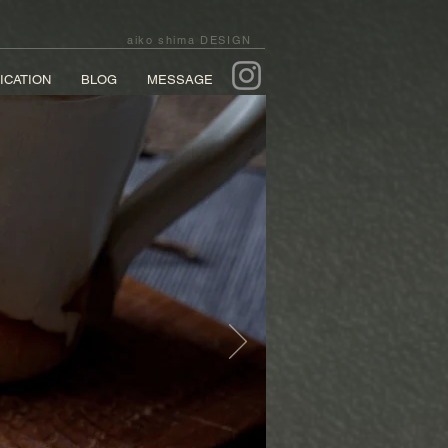
aiko shima DESIGN
ICATION
BLOG
MESSAGE