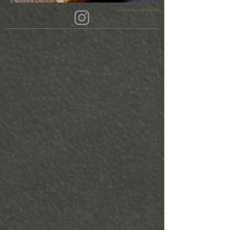
aiko shima DESIGN