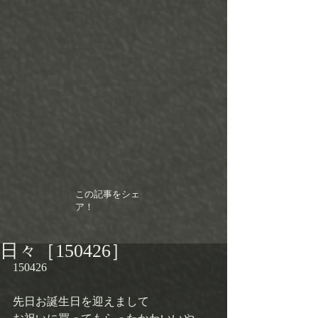
この記事をシェ
ア！
日々［150426］
150426 
先日お誕生日を迎えまして 