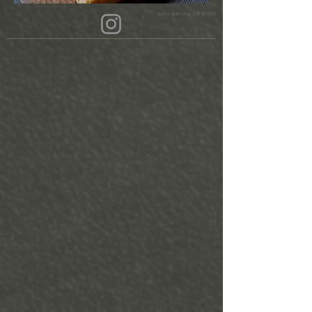
aiko shima DESIGN