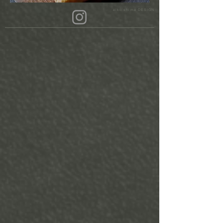
aiko shima DESIGN