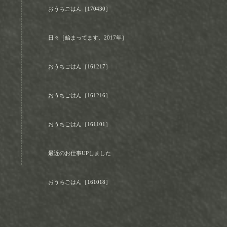
おうちごはん［170430］
日々［始まってます、2017年］
おうちごはん［161217］
おうちごはん［161216］
おうちごはん［161101］
最近のお仕事UPしました
おうちごはん［161018］