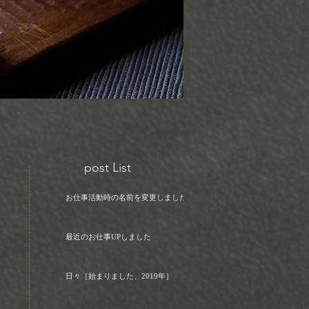
post List
お仕事活動時の名前を変更しました！
最近のお仕事UPしました
日々［始まりました、2019年］