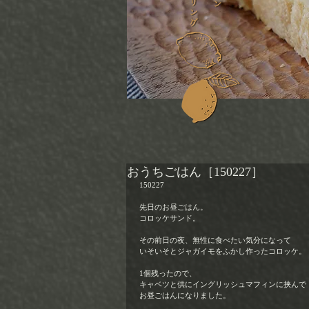
おうちごはん［150227］
150227 
先日のお昼ごはん。 
コロッケサンド。 
その前日の夜、無性に食べたい気分になって 
いそいそとジャガイモをふかし作ったコロッケ。 
1個残ったので、 
キャベツと供にイングリッシュマフィンに挟んで 
お昼ごはんになりました。 