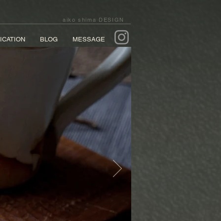
aiko shima DESIGN
ICATION
BLOG
MESSAGE