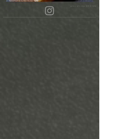
aiko shima DESIGN