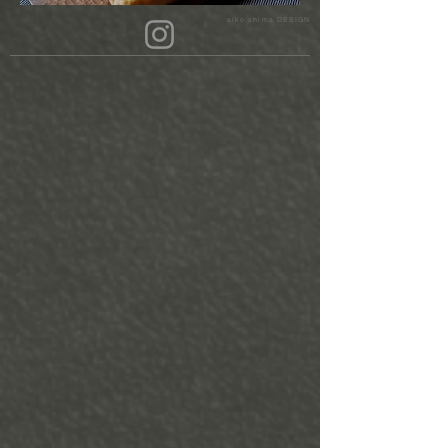
aiko shima DESIGN