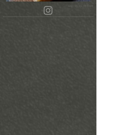
aiko shima DESIGN