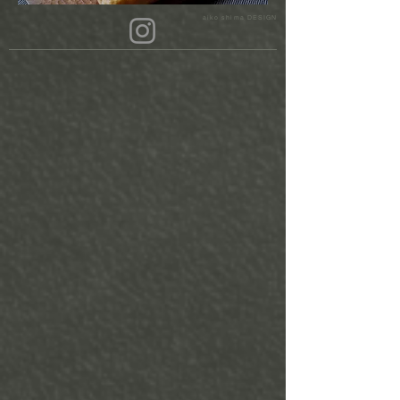
aiko shima DESIGN