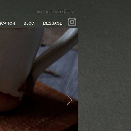
aiko shima DESIGN
ICATION
BLOG
MESSAGE