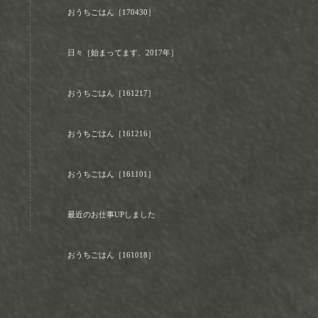
おうちごはん［170430］
日々［始まってます、2017年］
おうちごはん［161217］
おうちごはん［161216］
おうちごはん［161101］
最近のお仕事UPしました
おうちごはん［161018］