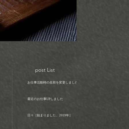
post List
お仕事活動時の名前を変更しました！
最近のお仕事UPしました
日々［始まりました、2019年］