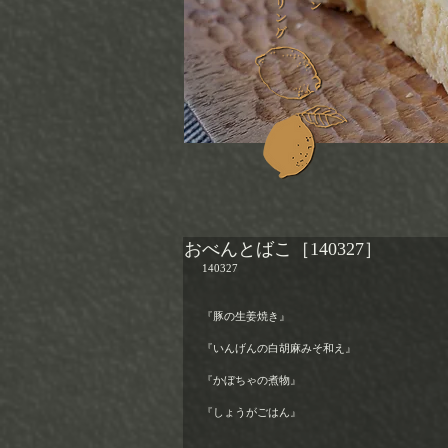
おべんとばこ［140327］
140327
『豚の生姜焼き』
『いんげんの白胡麻みそ和え』
『かぼちゃの煮物』
『しょうがごはん』