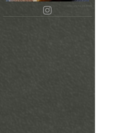
aiko shima DESIGN