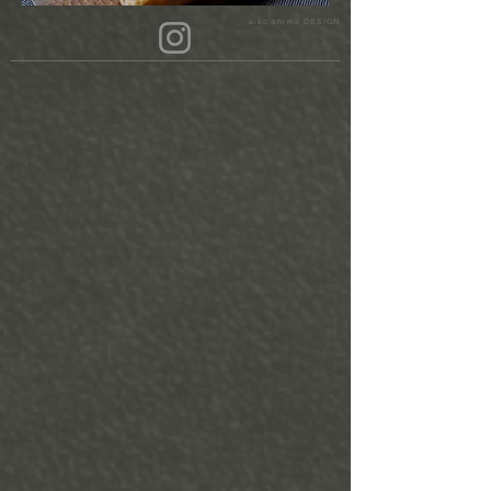
aiko shima DESIGN