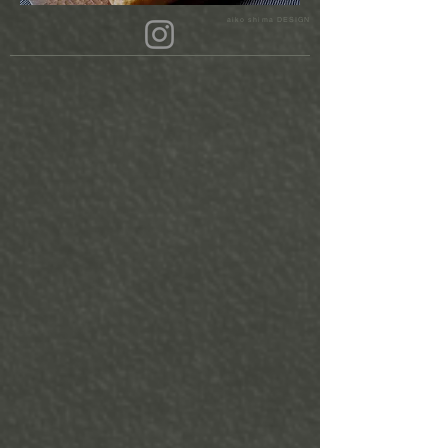
aiko shima DESIGN